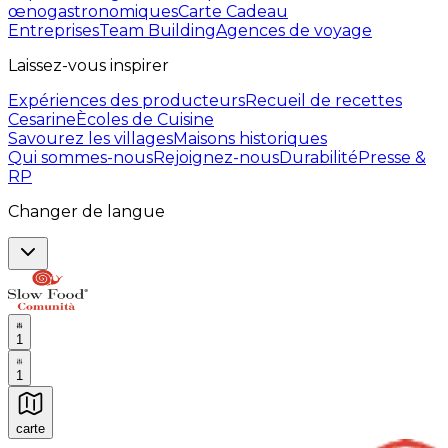
œnogastronomiques
Carte Cadeau
Entreprises
Team Building
Agences de voyage
Laissez-vous inspirer
Expériences des producteurs
Recueil de recettes
Cesarine
Ècoles de Cuisine
Savourez les villages
Maisons historiques
Qui sommes-nous
Rejoignez-nous
Durabilité
Presse &
RP
Changer de langue
1
1
carte
Expériences culinaires inoubliables : Expériences gas