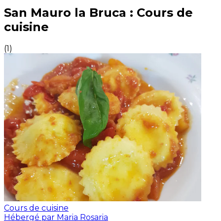
Expériences culinaires inoubliables : Expériences gas
San Mauro la Bruca : Cours de
cuisine
(
1
)
Cours de cuisine
Hébergé par Maria Rosaria