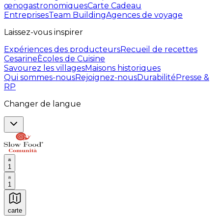
œnogastronomiques
Carte Cadeau
Entreprises
Team Building
Agences de voyage
Laissez-vous inspirer
Expériences des producteurs
Recueil de recettes
Cesarine
Ècoles de Cuisine
Savourez les villages
Maisons historiques
Qui sommes-nous
Rejoignez-nous
Durabilité
Presse &
RP
Changer de langue
1
1
carte