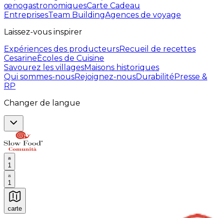
œnogastronomiques
Carte Cadeau
Entreprises
Team Building
Agences de voyage
Laissez-vous inspirer
Expériences des producteurs
Recueil de recettes
Cesarine
Ècoles de Cuisine
Savourez les villages
Maisons historiques
Qui sommes-nous
Rejoignez-nous
Durabilité
Presse &
RP
Changer de langue
1
1
carte
Expériences culinaires inoubliables : Expériences gas