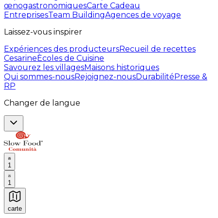
œnogastronomiques
Carte Cadeau
Entreprises
Team Building
Agences de voyage
Laissez-vous inspirer
Expériences des producteurs
Recueil de recettes
Cesarine
Ècoles de Cuisine
Savourez les villages
Maisons historiques
Qui sommes-nous
Rejoignez-nous
Durabilité
Presse &
RP
Changer de langue
1
1
carte