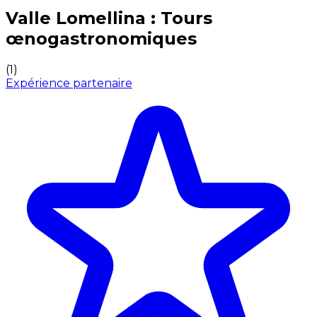
Expériences culinaires inoubliables : Expériences gas
Valle Lomellina : Tours
œnogastronomiques
(
1
)
Expérience partenaire