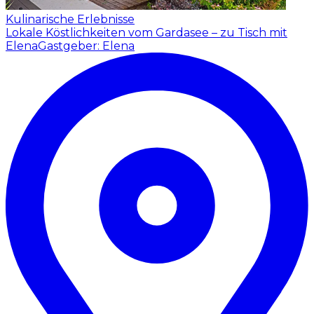
Kulinarische Erlebnisse
Lokale Köstlichkeiten vom Gardasee – zu Tisch mit
Elena
Gastgeber: Elena