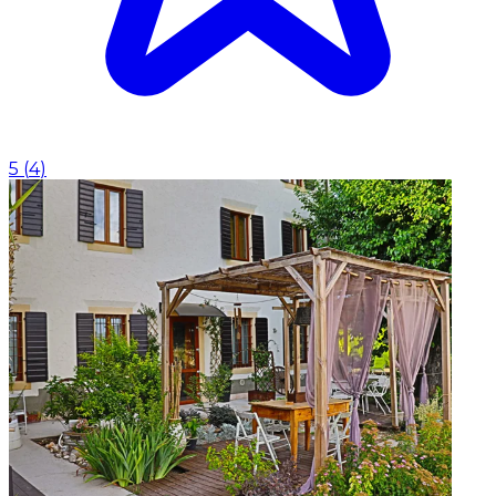
5
(
4
)