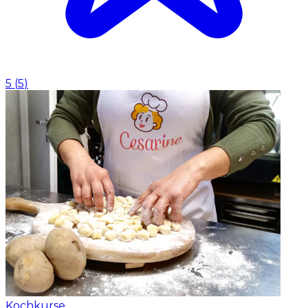
5
(
5
)
Kochkurse