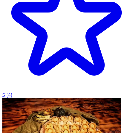
5
(
4
)