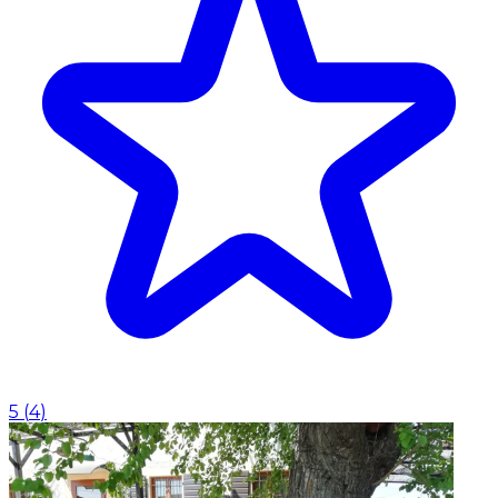
5
(
4
)