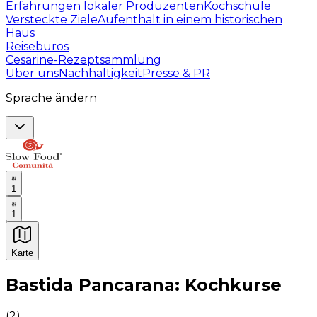
Erfahrungen lokaler Produzenten
Kochschule
Versteckte Ziele
Aufenthalt in einem historischen
Haus
Reisebüros
Cesarine-Rezeptsammlung
Über uns
Nachhaltigkeit
Presse & PR
Sprache ändern
1
1
Karte
Unvergessliche kulinarische Erlebnisse: Gastronomis
Bastida Pancarana: Kochkurse
(
2
)