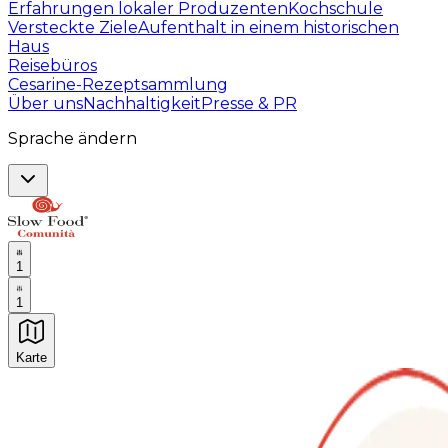
Erfahrungen lokaler Produzenten
Kochschule
Versteckte Ziele
Aufenthalt in einem historischen
Haus
Reisebüros
Cesarine-Rezeptsammlung
Über uns
Nachhaltigkeit
Presse & PR
Sprache ändern
1
1
Karte
Unvergessliche kulinarische Erlebnisse: Gastronomis