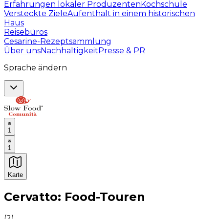
Erfahrungen lokaler Produzenten
Kochschule
Versteckte Ziele
Aufenthalt in einem historischen
Haus
Reisebüros
Cesarine-Rezeptsammlung
Über uns
Nachhaltigkeit
Presse & PR
Sprache ändern
1
1
Karte
Unvergessliche kulinarische Erlebnisse: Gastronomis
Cervatto: Food-Touren
(
2
)