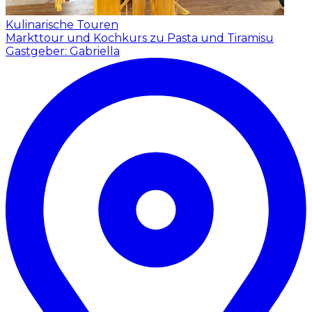
Kulinarische Touren
Markttour und Kochkurs zu Pasta und Tiramisu
Gastgeber: Gabriella