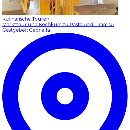
Kulinarische Touren
Markttour und Kochkurs zu Pasta und Tiramisu
Gastgeber: Gabriella