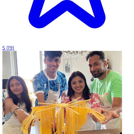
5
(
19
)