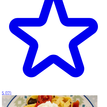
5
(
17
)