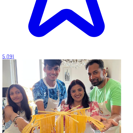
5
(
19
)