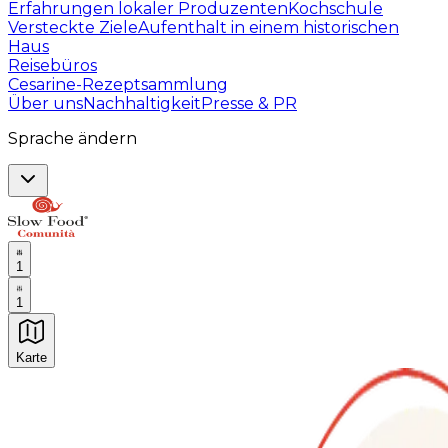
Erfahrungen lokaler Produzenten
Kochschule
Versteckte Ziele
Aufenthalt in einem historischen
Haus
Reisebüros
Cesarine-Rezeptsammlung
Über uns
Nachhaltigkeit
Presse & PR
Sprache ändern
1
1
Karte
Unvergessliche kulinarische Erlebnisse: Gastronomis