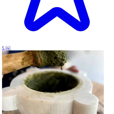
5
(
4
)