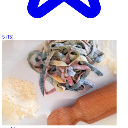
5
(
13
)