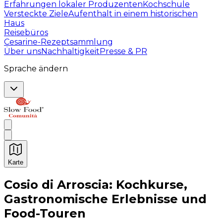
Erfahrungen lokaler Produzenten
Kochschule
Versteckte Ziele
Aufenthalt in einem historischen
Haus
Reisebüros
Cesarine-Rezeptsammlung
Über uns
Nachhaltigkeit
Presse & PR
Sprache ändern
Karte
Unvergessliche kulinarische Erlebnisse: Gastronomis
Cosio di Arroscia: Kochkurse,
Gastronomische Erlebnisse und
Food-Touren