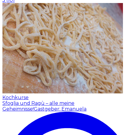
5
(
10
)
Kochkurse
Sfoglia und Ragù – alle meine
Geheimnisse!
Gastgeber: Emanuela