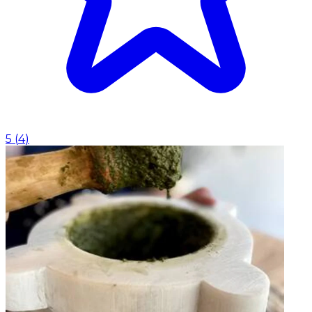
5
(
4
)