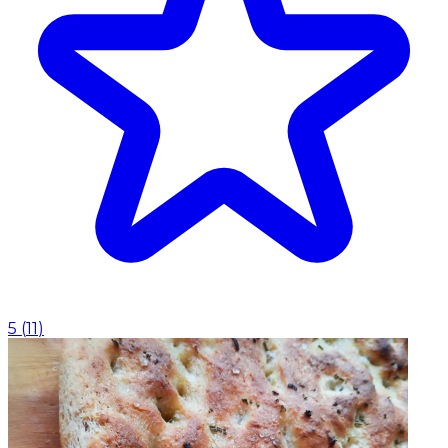
5
(
11
)