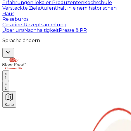
Erfahrungen lokaler Produzenten
Kochschule
Versteckte Ziele
Aufenthalt in einem historischen
Haus
Reisebüros
Cesarine-Rezeptsammlung
Über uns
Nachhaltigkeit
Presse & PR
Sprache ändern
1
1
Karte
Unvergessliche kulinarische Erlebnisse: Gastronomis