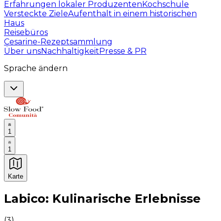
Erfahrungen lokaler Produzenten
Kochschule
Versteckte Ziele
Aufenthalt in einem historischen
Haus
Reisebüros
Cesarine-Rezeptsammlung
Über uns
Nachhaltigkeit
Presse & PR
Sprache ändern
1
1
Karte
Unvergessliche kulinarische Erlebnisse: Gastronomis
Labico: Kulinarische Erlebnisse
(
3
)