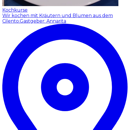
Kochkurse
Wir kochen mit Kräutern und Blumen aus dem
Cilento.
Gastgeber: Annarita