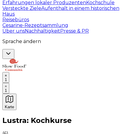
Erfahrungen lokaler Produzenten
Kochschule
Versteckte Ziele
Aufenthalt in einem historischen
Haus
Reisebüros
Cesarine-Rezeptsammlung
Über uns
Nachhaltigkeit
Presse & PR
Sprache ändern
1
1
Karte
Unvergessliche kulinarische Erlebnisse: Gastronomis
Lustra: Kochkurse
(
6
)