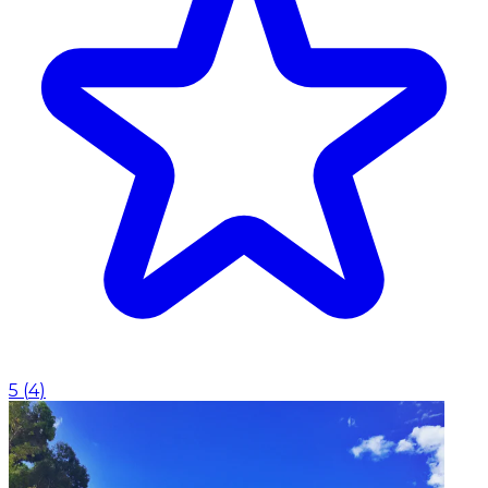
5
(
4
)