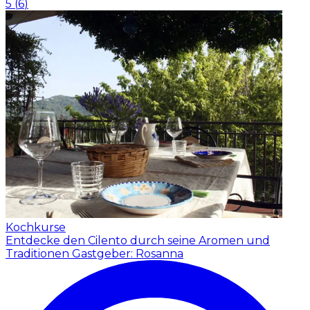
5
(
6
)
Kochkurse
Entdecke den Cilento durch seine Aromen und
Traditionen
Gastgeber: Rosanna