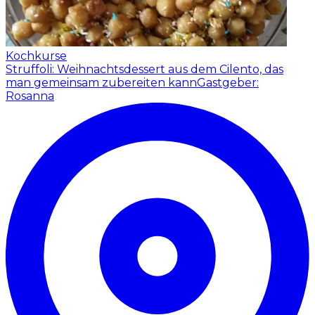
Kochkurse
Struffoli: Weihnachtsdessert aus dem Cilento, das
man gemeinsam zubereiten kann
Gastgeber:
Rosanna