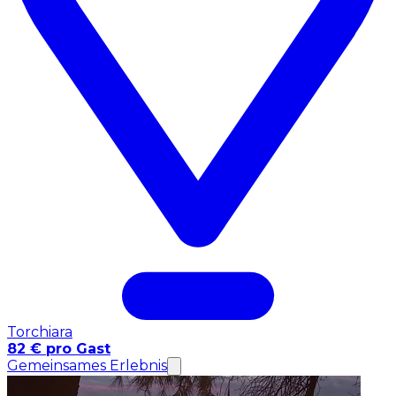
Torchiara
82 € pro Gast
Gemeinsames Erlebnis