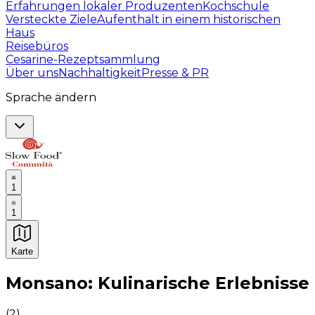
Erfahrungen lokaler Produzenten
Kochschule
Versteckte Ziele
Aufenthalt in einem historischen
Haus
Reisebüros
Cesarine-Rezeptsammlung
Über uns
Nachhaltigkeit
Presse & PR
Sprache ändern
1
1
Karte
Unvergessliche kulinarische Erlebnisse: Gastronomis
Monsano: Kulinarische Erlebnisse
(
2
)