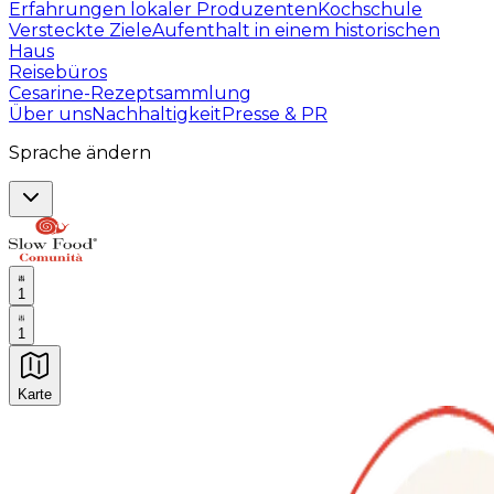
Erfahrungen lokaler Produzenten
Kochschule
Versteckte Ziele
Aufenthalt in einem historischen
Haus
Reisebüros
Cesarine-Rezeptsammlung
Über uns
Nachhaltigkeit
Presse & PR
Sprache ändern
1
1
Karte
Unvergessliche kulinarische Erlebnisse: Gastronomis