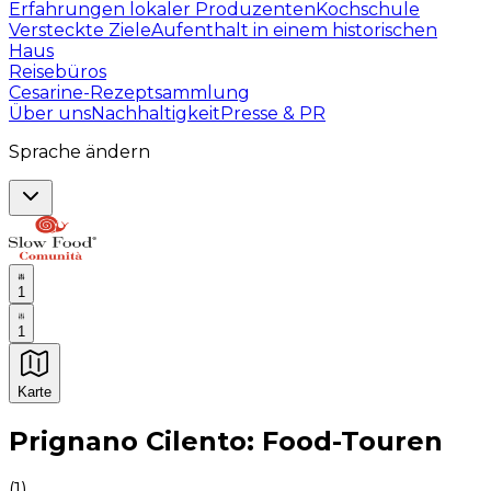
Erfahrungen lokaler Produzenten
Kochschule
Versteckte Ziele
Aufenthalt in einem historischen
Haus
Reisebüros
Cesarine-Rezeptsammlung
Über uns
Nachhaltigkeit
Presse & PR
Sprache ändern
1
1
Karte
Unvergessliche kulinarische Erlebnisse: Gastronomis
Prignano Cilento: Food-Touren
(
1
)