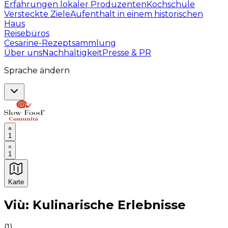
Erfahrungen lokaler Produzenten
Kochschule
Versteckte Ziele
Aufenthalt in einem historischen
Haus
Reisebüros
Cesarine-Rezeptsammlung
Über uns
Nachhaltigkeit
Presse & PR
Sprache ändern
1
1
Karte
Unvergessliche kulinarische Erlebnisse: Gastronomis
Viù: Kulinarische Erlebnisse
(
1
)