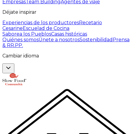
Empresas
Team Building
Agentes de viaje
Déjate inspirar
Experiencias de los productores
Recetario
Cesarine
Escuelad de Cocina
Saborea los Pueblos
Casas históricas
Quiénes somos
Únete a nosotros
Sostenibilidad
Prensa
& RR.PP.
Cambiar idioma