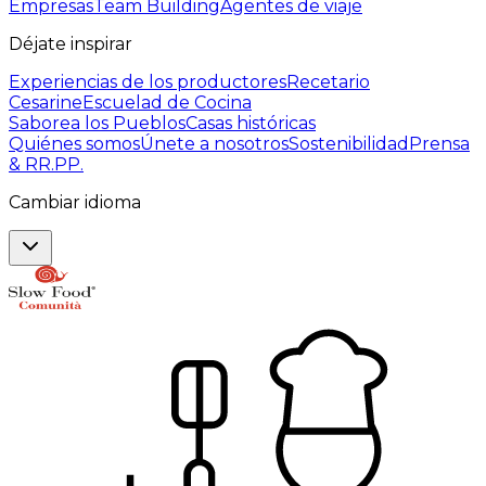
Empresas
Team Building
Agentes de viaje
Déjate inspirar
Experiencias de los productores
Recetario
Cesarine
Escuelad de Cocina
Saborea los Pueblos
Casas históricas
Quiénes somos
Únete a nosotros
Sostenibilidad
Prensa
& RR.PP.
Cambiar idioma