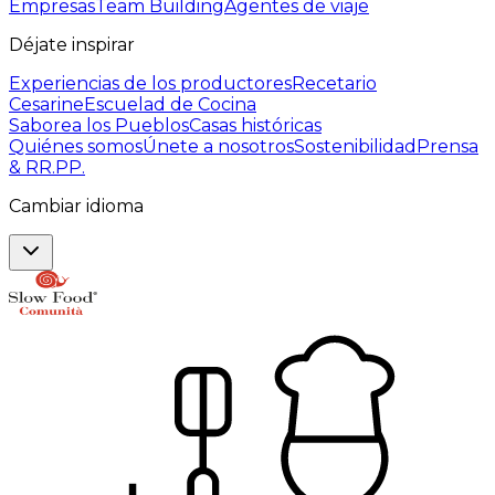
Empresas
Team Building
Agentes de viaje
Déjate inspirar
Experiencias de los productores
Recetario
Cesarine
Escuelad de Cocina
Saborea los Pueblos
Casas históricas
Quiénes somos
Únete a nosotros
Sostenibilidad
Prensa
& RR.PP.
Cambiar idioma