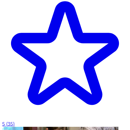
5
(
35
)