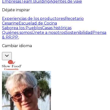
Empresas
Team Building
Agentes de viaje
Déjate inspirar
Experiencias de los productores
Recetario
Cesarine
Escuelad de Cocina
Saborea los Pueblos
Casas históricas
Quiénes somos
Únete a nosotros
Sostenibilidad
Prensa
& RR.PP.
Cambiar idioma