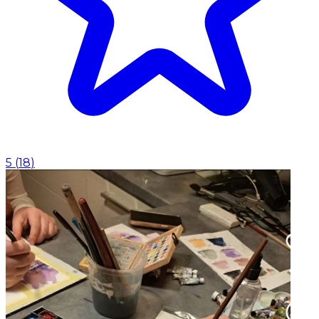
5
(
18
)