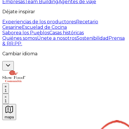
Empresas
Team Building
Agentes de viaje
Déjate inspirar
Experiencias de los productores
Recetario
Cesarine
Escuelad de Cocina
Saborea los Pueblos
Casas históricas
Quiénes somos
Únete a nosotros
Sostenibilidad
Prensa
& RR.PP.
Cambiar idioma
1
1
mapa
Experiencias culinarias inolvidables: Experiencias gast