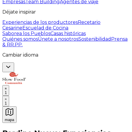
Empresas
Team Building
Agentes de viaje
Déjate inspirar
Experiencias de los productores
Recetario
Cesarine
Escuelad de Cocina
Saborea los Pueblos
Casas históricas
Quiénes somos
Únete a nosotros
Sostenibilidad
Prensa
& RR.PP.
Cambiar idioma
1
1
mapa
Experiencias culinarias inolvidables: Experiencias gast