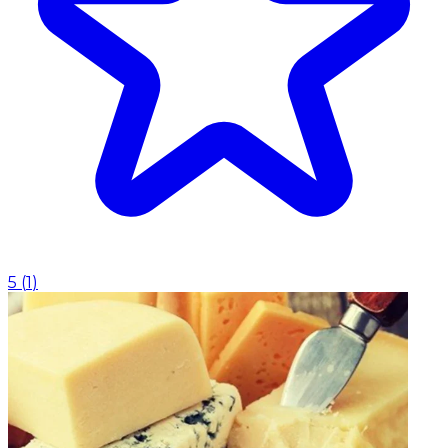
5
(
1
)