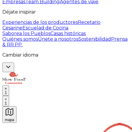
Empresas
Team Building
Agentes de viaje
Déjate inspirar
Experiencias de los productores
Recetario
Cesarine
Escuelad de Cocina
Saborea los Pueblos
Casas históricas
Quiénes somos
Únete a nosotros
Sostenibilidad
Prensa
& RR.PP.
Cambiar idioma
1
1
mapa
Experiencias culinarias inolvidables: Experiencias gast