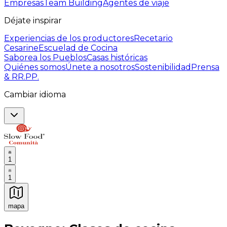
Empresas
Team Building
Agentes de viaje
Déjate inspirar
Experiencias de los productores
Recetario
Cesarine
Escuelad de Cocina
Saborea los Pueblos
Casas históricas
Quiénes somos
Únete a nosotros
Sostenibilidad
Prensa
& RR.PP.
Cambiar idioma
1
1
mapa
Experiencias culinarias inolvidables: Experiencias gast