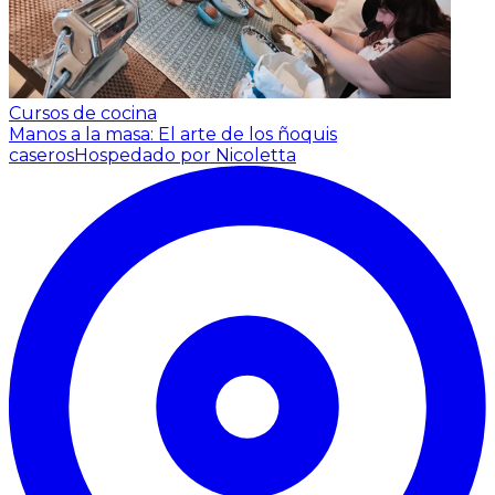
Cursos de cocina
Manos a la masa: El arte de los ñoquis
caseros
Hospedado por Nicoletta