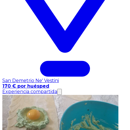
San Demetrio Ne' Vestini
170 € por huésped
Experiencia compartida