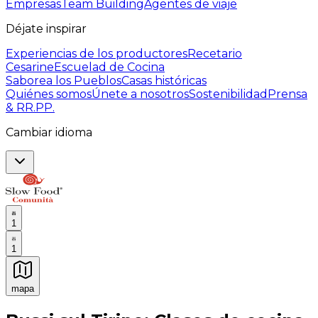
Empresas
Team Building
Agentes de viaje
Déjate inspirar
Experiencias de los productores
Recetario
Cesarine
Escuelad de Cocina
Saborea los Pueblos
Casas históricas
Quiénes somos
Únete a nosotros
Sostenibilidad
Prensa
& RR.PP.
Cambiar idioma
1
1
mapa
Experiencias culinarias inolvidables: Experiencias gast