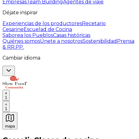
Empresas
Team Building
Agentes de viaje
Déjate inspirar
Experiencias de los productores
Recetario
Cesarine
Escuelad de Cocina
Saborea los Pueblos
Casas históricas
Quiénes somos
Únete a nosotros
Sostenibilidad
Prensa
& RR.PP.
Cambiar idioma
1
1
mapa
Experiencias culinarias inolvidables: Experiencias gast