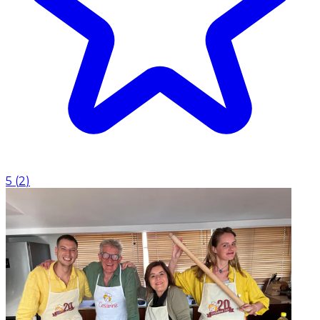
5
(
2
)