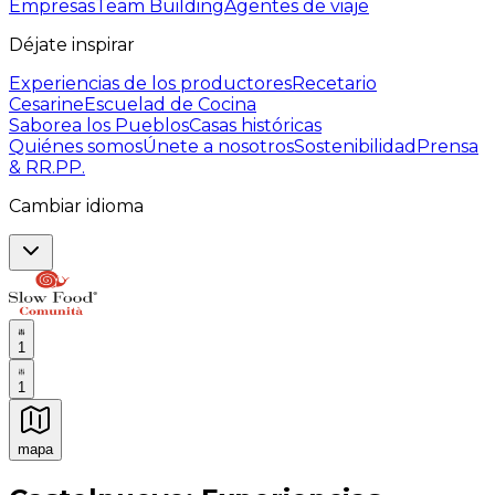
Empresas
Team Building
Agentes de viaje
Déjate inspirar
Experiencias de los productores
Recetario
Cesarine
Escuelad de Cocina
Saborea los Pueblos
Casas históricas
Quiénes somos
Únete a nosotros
Sostenibilidad
Prensa
& RR.PP.
Cambiar idioma
1
1
mapa
Experiencias culinarias inolvidables: Experiencias gast