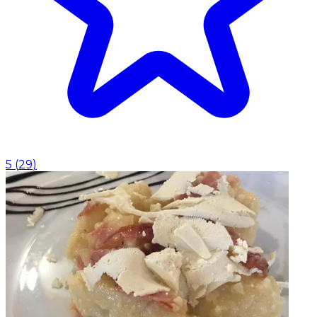
5
(
29
)