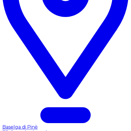
Baselga di Pinè