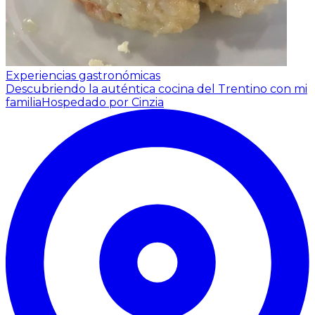
Experiencias gastronómicas
Descubriendo la auténtica cocina del Trentino con mi
familia
Hospedado por Cinzia