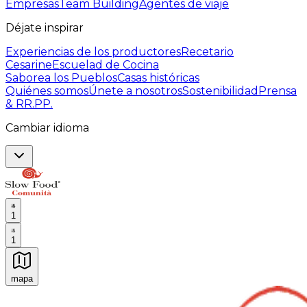
Empresas
Team Building
Agentes de viaje
Déjate inspirar
Experiencias de los productores
Recetario
Cesarine
Escuelad de Cocina
Saborea los Pueblos
Casas históricas
Quiénes somos
Únete a nosotros
Sostenibilidad
Prensa
& RR.PP.
Cambiar idioma
1
1
mapa
Experiencias culinarias inolvidables: Experiencias gast