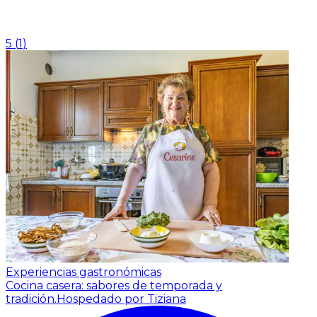
5
(
1
)
Experiencias gastronómicas
Cocina casera: sabores de temporada y
tradición.
Hospedado por Tiziana