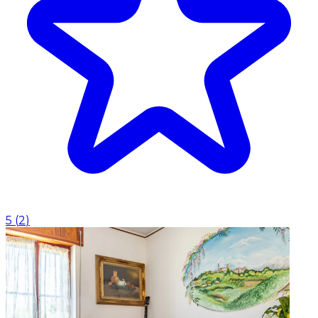
5
(
2
)