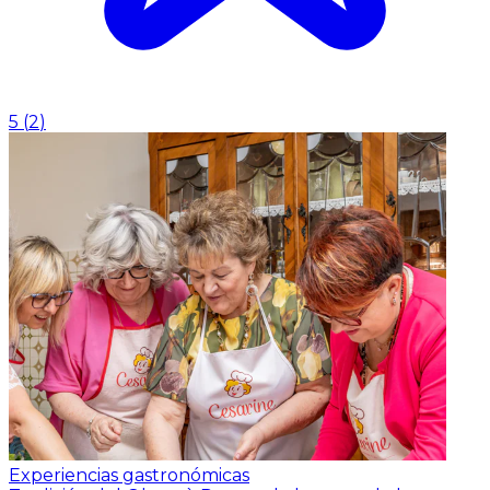
5
(
2
)
Experiencias gastronómicas