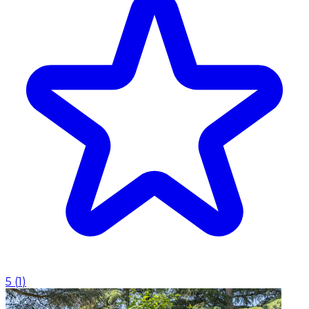
5
(
1
)