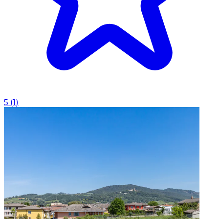
5
(
1
)