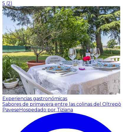
5
(
2
)
Experiencias gastronómicas
Sabores de primavera entre las colinas del Oltrepò
Pavese
Hospedado por Tiziana