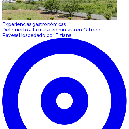
Experiencias gastronómicas
Del huerto a la mesa en mi casa en Oltrepò
Pavese
Hospedado por Tiziana