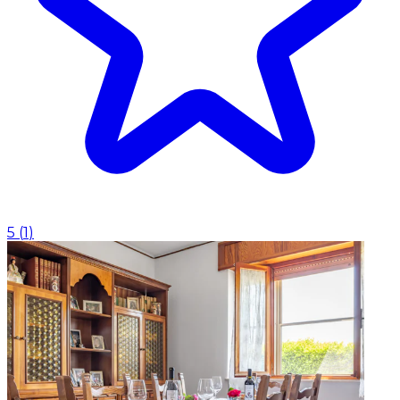
5
(
1
)