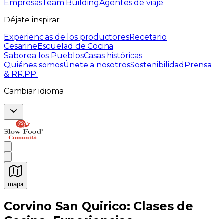
Empresas
Team Building
Agentes de viaje
Déjate inspirar
Experiencias de los productores
Recetario
Cesarine
Escuelad de Cocina
Saborea los Pueblos
Casas históricas
Quiénes somos
Únete a nosotros
Sostenibilidad
Prensa
& RR.PP.
Cambiar idioma
mapa
Experiencias culinarias inolvidables: Experiencias gast
Corvino San Quirico: Clases de