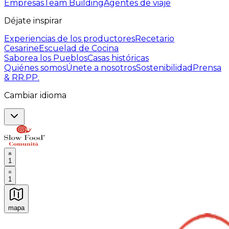
Empresas
Team Building
Agentes de viaje
Déjate inspirar
Experiencias de los productores
Recetario
Cesarine
Escuelad de Cocina
Saborea los Pueblos
Casas históricas
Quiénes somos
Únete a nosotros
Sostenibilidad
Prensa
& RR.PP.
Cambiar idioma
1
1
mapa
Experiencias culinarias inolvidables: Experiencias gast