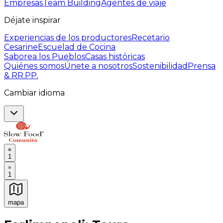
Empresas
Team Building
Agentes de viaje
Déjate inspirar
Experiencias de los productores
Recetario
Cesarine
Escuelad de Cocina
Saborea los Pueblos
Casas históricas
Quiénes somos
Únete a nosotros
Sostenibilidad
Prensa
& RR.PP.
Cambiar idioma
1
1
mapa
Experiencias culinarias inolvidables: Experiencias gast