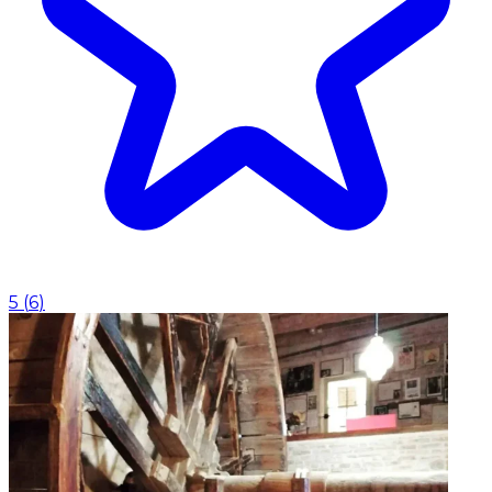
5
(
6
)