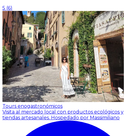
5
(
6
)
Tours enogastronómicos
Visita al mercado local con productos ecológicos y
tiendas artesanales.
Hospedado por Massimiliano