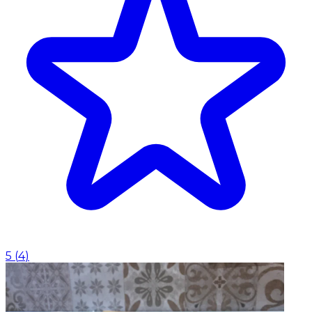
5
(
4
)