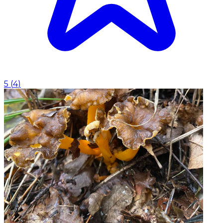
5
(
4
)