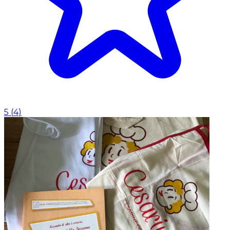
5
(
4
)