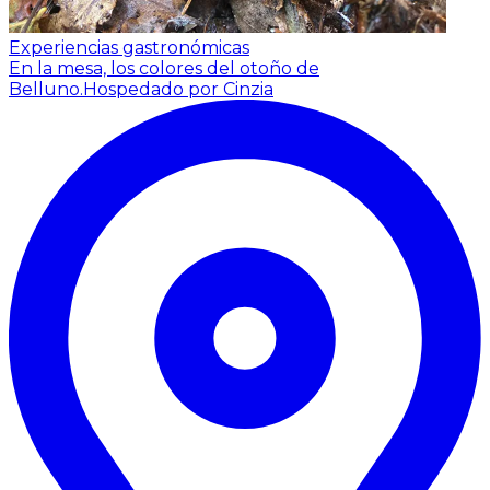
Experiencias gastronómicas
En la mesa, los colores del otoño de
Belluno.
Hospedado por Cinzia