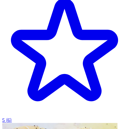
5
(
6
)