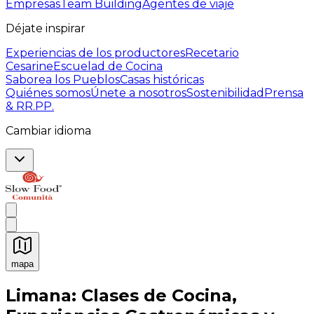
Empresas
Team Building
Agentes de viaje
Déjate inspirar
Experiencias de los productores
Recetario
Cesarine
Escuelad de Cocina
Saborea los Pueblos
Casas históricas
Quiénes somos
Únete a nosotros
Sostenibilidad
Prensa
& RR.PP.
Cambiar idioma
mapa
Experiencias culinarias inolvidables: Experiencias gast
Limana: Clases de Cocina,