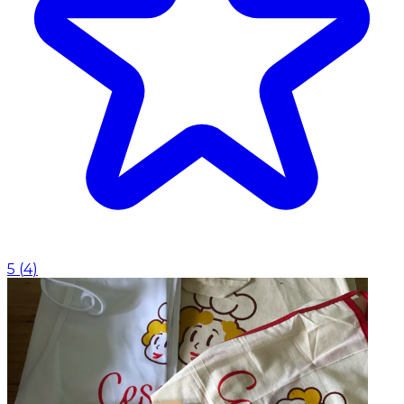
5
(
4
)