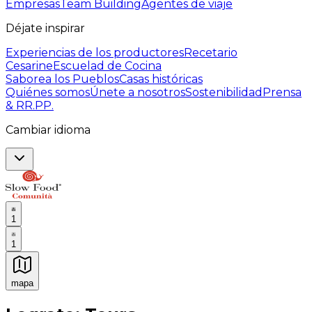
Empresas
Team Building
Agentes de viaje
Déjate inspirar
Experiencias de los productores
Recetario
Cesarine
Escuelad de Cocina
Saborea los Pueblos
Casas históricas
Quiénes somos
Únete a nosotros
Sostenibilidad
Prensa
& RR.PP.
Cambiar idioma
1
1
mapa
Experiencias culinarias inolvidables: Experiencias gast