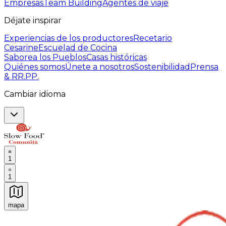
Empresas
Team Building
Agentes de viaje
Déjate inspirar
Experiencias de los productores
Recetario
Cesarine
Escuelad de Cocina
Saborea los Pueblos
Casas históricas
Quiénes somos
Únete a nosotros
Sostenibilidad
Prensa
& RR.PP.
Cambiar idioma
1
1
mapa
Experiencias culinarias inolvidables: Experiencias gast