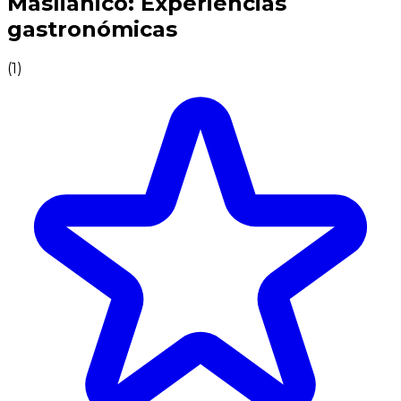
Maslianico: Experiencias
gastronómicas
(
1
)