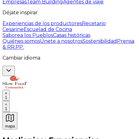
Empresas
Team Building
Agentes de viaje
Déjate inspirar
Experiencias de los productores
Recetario
Cesarine
Escuelad de Cocina
Saborea los Pueblos
Casas históricas
Quiénes somos
Únete a nosotros
Sostenibilidad
Prensa
& RR.PP.
Cambiar idioma
1
1
mapa
Experiencias culinarias inolvidables: Experiencias gast