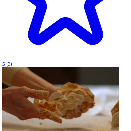
5
(
2
)