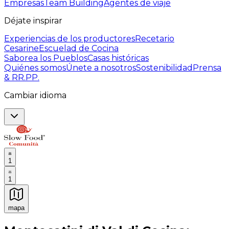
Empresas
Team Building
Agentes de viaje
Déjate inspirar
Experiencias de los productores
Recetario
Cesarine
Escuelad de Cocina
Saborea los Pueblos
Casas históricas
Quiénes somos
Únete a nosotros
Sostenibilidad
Prensa
& RR.PP.
Cambiar idioma
1
1
mapa
Experiencias culinarias inolvidables: Experiencias gast