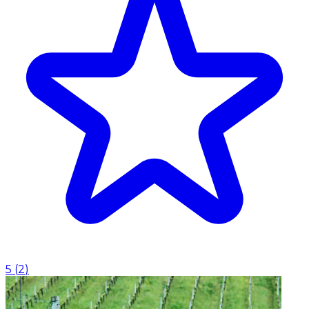
5
(
2
)