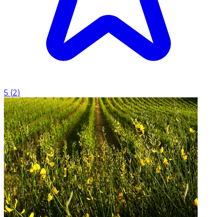
5
(
2
)