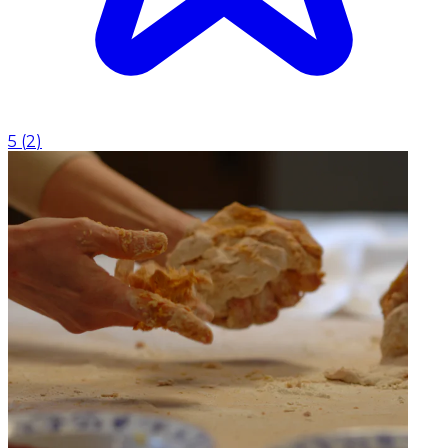
5
(
2
)