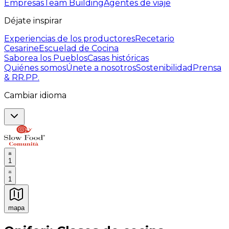
Empresas
Team Building
Agentes de viaje
Déjate inspirar
Experiencias de los productores
Recetario
Cesarine
Escuelad de Cocina
Saborea los Pueblos
Casas históricas
Quiénes somos
Únete a nosotros
Sostenibilidad
Prensa
& RR.PP.
Cambiar idioma
1
1
mapa
Experiencias culinarias inolvidables: Experiencias gast