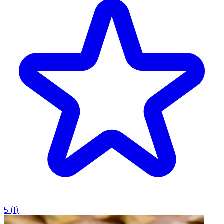
5
(
1
)