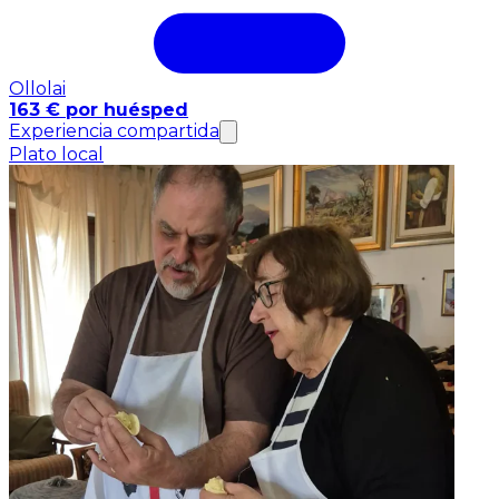
Ollolai
163 € por huésped
Experiencia compartida
Plato local