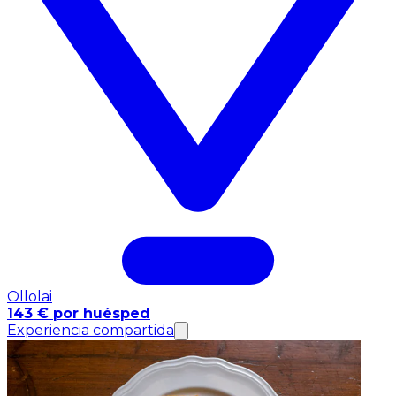
Ollolai
143 € por huésped
Experiencia compartida