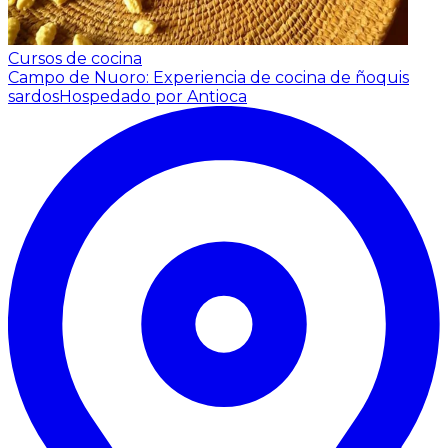
Cursos de cocina
Campo de Nuoro: Experiencia de cocina de ñoquis
sardos
Hospedado por Antioca