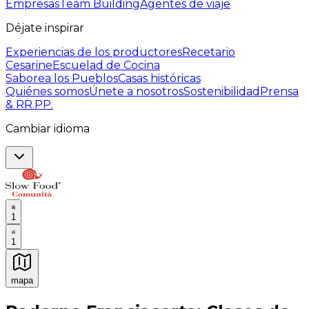
Empresas
Team Building
Agentes de viaje
Déjate inspirar
Experiencias de los productores
Recetario
Cesarine
Escuelad de Cocina
Saborea los Pueblos
Casas históricas
Quiénes somos
Únete a nosotros
Sostenibilidad
Prensa
& RR.PP.
Cambiar idioma
1
1
mapa
Experiencias culinarias inolvidables: Experiencias gast