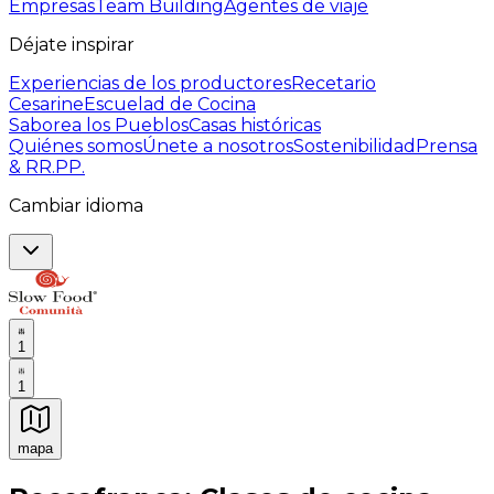
Empresas
Team Building
Agentes de viaje
Déjate inspirar
Experiencias de los productores
Recetario
Cesarine
Escuelad de Cocina
Saborea los Pueblos
Casas históricas
Quiénes somos
Únete a nosotros
Sostenibilidad
Prensa
& RR.PP.
Cambiar idioma
1
1
mapa
Experiencias culinarias inolvidables: Experiencias gast