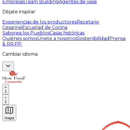
Empresas
Team Building
Agentes de viaje
Déjate inspirar
Experiencias de los productores
Recetario
Cesarine
Escuelad de Cocina
Saborea los Pueblos
Casas históricas
Quiénes somos
Únete a nosotros
Sostenibilidad
Prensa
& RR.PP.
Cambiar idioma
1
1
mapa
Experiencias culinarias inolvidables: Experiencias gast