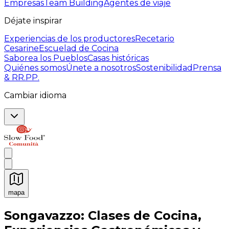
Empresas
Team Building
Agentes de viaje
Déjate inspirar
Experiencias de los productores
Recetario
Cesarine
Escuelad de Cocina
Saborea los Pueblos
Casas históricas
Quiénes somos
Únete a nosotros
Sostenibilidad
Prensa
& RR.PP.
Cambiar idioma
mapa
Experiencias culinarias inolvidables: Experiencias gast
Songavazzo: Clases de Cocina,