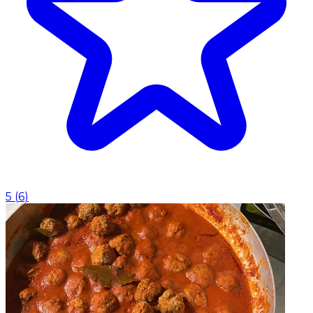
5
(
6
)