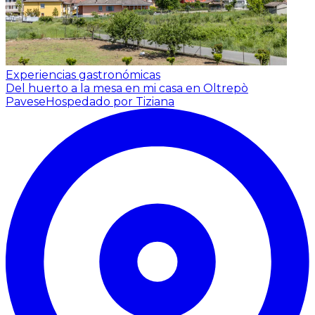
Experiencias gastronómicas
Del huerto a la mesa en mi casa en Oltrepò
Pavese
Hospedado por Tiziana