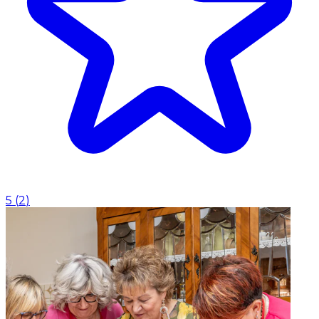
5
(
2
)