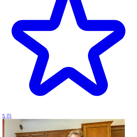
5
(
1
)