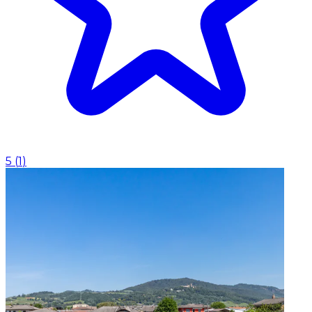
5
(
1
)