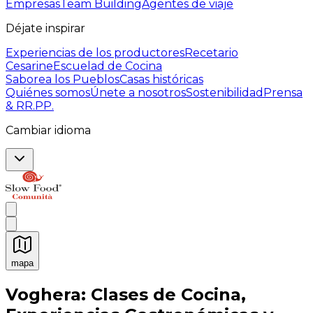
Empresas
Team Building
Agentes de viaje
Déjate inspirar
Experiencias de los productores
Recetario
Cesarine
Escuelad de Cocina
Saborea los Pueblos
Casas históricas
Quiénes somos
Únete a nosotros
Sostenibilidad
Prensa
& RR.PP.
Cambiar idioma
mapa
Experiencias culinarias inolvidables: Experiencias gast
Voghera: Clases de Cocina,