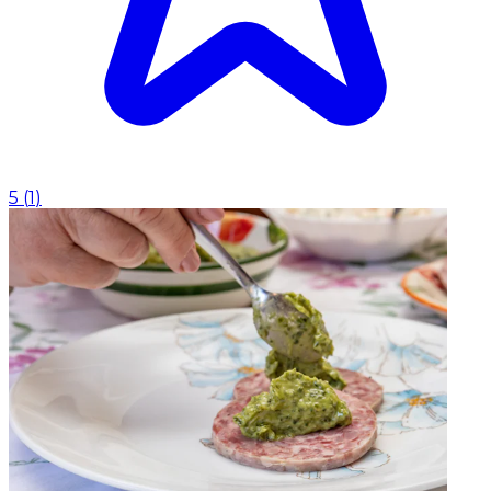
5
(
1
)