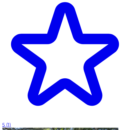
5
(
1
)