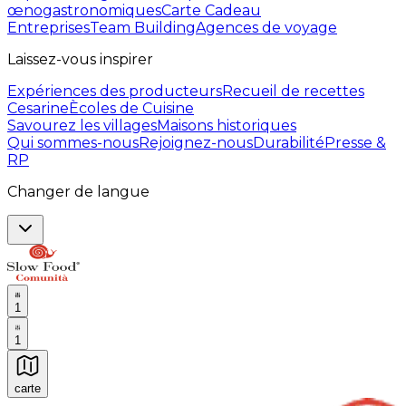
œnogastronomiques
Carte Cadeau
Entreprises
Team Building
Agences de voyage
Laissez-vous inspirer
Expériences des producteurs
Recueil de recettes
Cesarine
Ècoles de Cuisine
Savourez les villages
Maisons historiques
Qui sommes-nous
Rejoignez-nous
Durabilité
Presse &
RP
Changer de langue
1
1
carte
Expériences culinaires inoubliables : Expériences gas