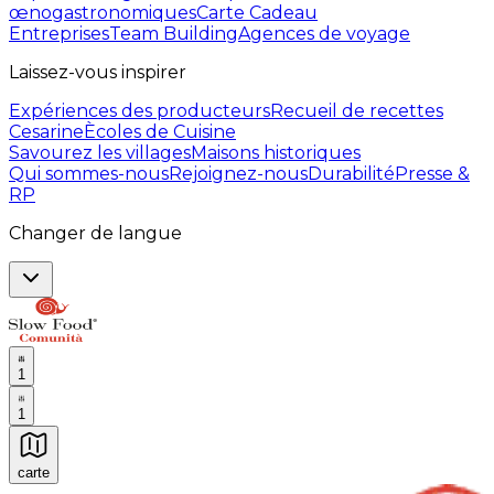
œnogastronomiques
Carte Cadeau
Entreprises
Team Building
Agences de voyage
Laissez-vous inspirer
Expériences des producteurs
Recueil de recettes
Cesarine
Ècoles de Cuisine
Savourez les villages
Maisons historiques
Qui sommes-nous
Rejoignez-nous
Durabilité
Presse &
RP
Changer de langue
1
1
carte
Expériences culinaires inoubliables : Expériences gas