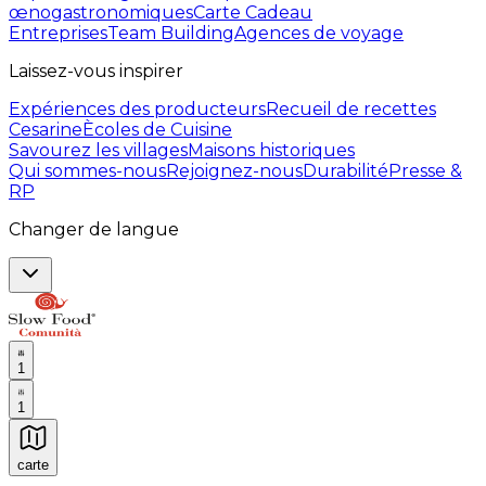
œnogastronomiques
Carte Cadeau
Entreprises
Team Building
Agences de voyage
Laissez-vous inspirer
Expériences des producteurs
Recueil de recettes
Cesarine
Ècoles de Cuisine
Savourez les villages
Maisons historiques
Qui sommes-nous
Rejoignez-nous
Durabilité
Presse &
RP
Changer de langue
1
1
carte