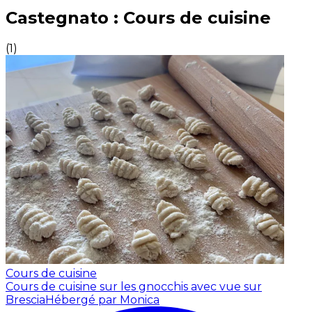
Expériences culinaires inoubliables : Expériences gas
Castegnato : Cours de cuisine
(
1
)
Cours de cuisine
Cours de cuisine sur les gnocchis avec vue sur
Brescia
Hébergé par Monica