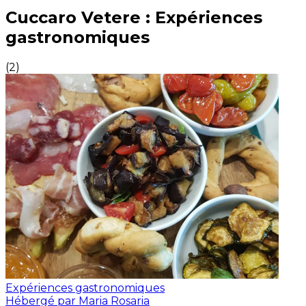
Expériences culinaires inoubliables : Expériences gas
Cuccaro Vetere : Expériences
gastronomiques
(
2
)
Expériences gastronomiques
Hébergé par Maria Rosaria