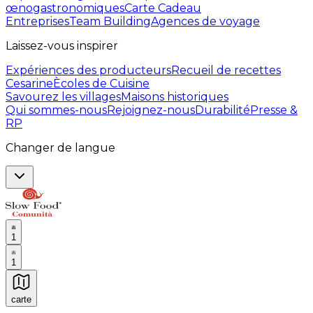
œnogastronomiques
Carte Cadeau
Entreprises
Team Building
Agences de voyage
Laissez-vous inspirer
Expériences des producteurs
Recueil de recettes
Cesarine
Ècoles de Cuisine
Savourez les villages
Maisons historiques
Qui sommes-nous
Rejoignez-nous
Durabilité
Presse &
RP
Changer de langue
1
1
carte