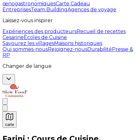
œnogastronomiques
Carte Cadeau
Entreprises
Team Building
Agences de voyage
Laissez-vous inspirer
Expériences des producteurs
Recueil de recettes
Cesarine
Ècoles de Cuisine
Savourez les villages
Maisons historiques
Qui sommes-nous
Rejoignez-nous
Durabilité
Presse &
RP
Changer de langue
carte
Expériences culinaires inoubliables : Expériences gas
Farini : Cours de Cuisine,