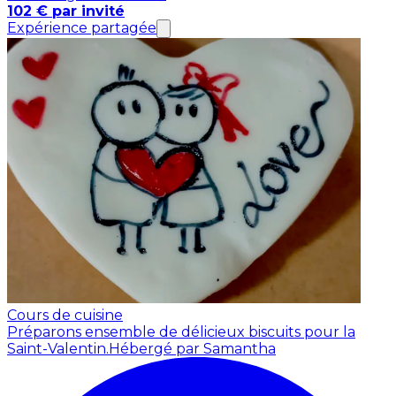
102 € par invité
Expérience partagée
Cours de cuisine
Préparons ensemble de délicieux biscuits pour la
Saint-Valentin.
Hébergé par Samantha