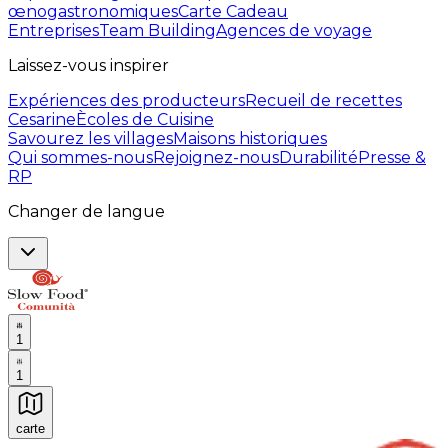
œnogastronomiques
Carte Cadeau
Entreprises
Team Building
Agences de voyage
Laissez-vous inspirer
Expériences des producteurs
Recueil de recettes
Cesarine
Ècoles de Cuisine
Savourez les villages
Maisons historiques
Qui sommes-nous
Rejoignez-nous
Durabilité
Presse &
RP
Changer de langue
1
1
carte
Expériences culinaires inoubliables : Expériences gas