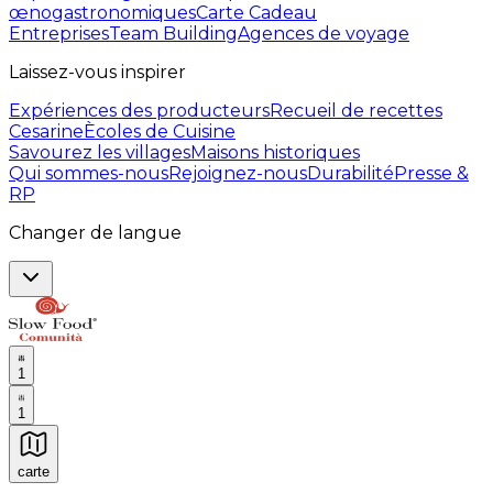
œnogastronomiques
Carte Cadeau
Entreprises
Team Building
Agences de voyage
Laissez-vous inspirer
Expériences des producteurs
Recueil de recettes
Cesarine
Ècoles de Cuisine
Savourez les villages
Maisons historiques
Qui sommes-nous
Rejoignez-nous
Durabilité
Presse &
RP
Changer de langue
1
1
carte