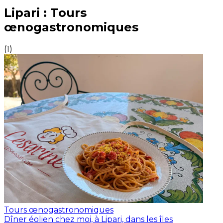
Expériences culinaires inoubliables : Expériences gas
Lipari : Tours
œnogastronomiques
(
1
)
Tours œnogastronomiques
Dîner éolien chez moi, à Lipari, dans les îles